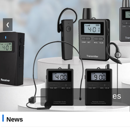
❮
News