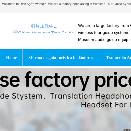
Welcome to Rich Age's website. We are a factory specializing in Wireless Tour Guide Sy
We are a large factory from 
图片加载中...
wireless tour guide systems
Museum audio guide equipmen
Home
Sistema de guía turística inalámbrica
Traducción Au