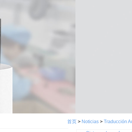
首页
>
Noticias
>
Traducción Au