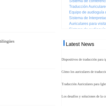
Sistema de conferenc
Traducción Auriculare
Equipo de audioguía 
Sistema de Interpreta
Auriculares para visit
Sistema de audioguía 
Sistema de guía turíst
Noticias de la exposi
tilingües
Latest News
Dispositivos de traducción para i