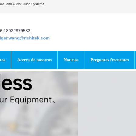
tems, and Audio Guide Systems.
6 18922879583
tiger.wang@richitek.com
tos
Acerca de nosotros
Noticias
Preguntas frecuentes