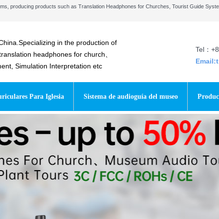
stems, producing products such as Translation Headphones for Churches, Tourist Guide Sys
China.Specializing in the production of
Tel：+8
 translation headphones for church、
Email:
t, Simulation Interpretation etc
riculares Para Iglesia
Sistema de audioguía del museo
Produc