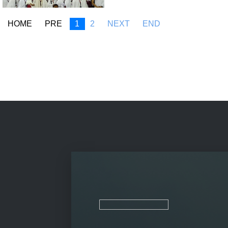
HOME
PRE
1
2
NEXT
END