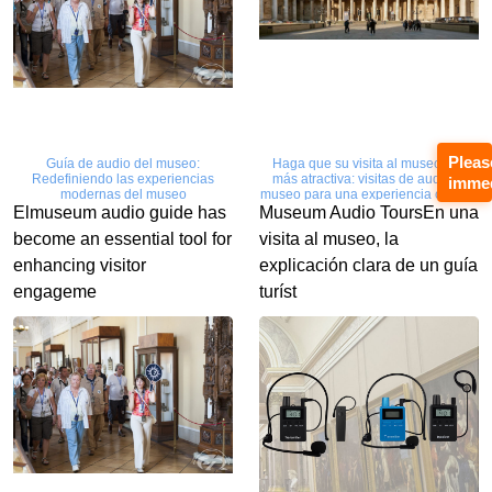
Pleas
Guía de audio del museo:
Haga que su visita al museo sea
Redefiniendo las experiencias
más atractiva: visitas de audio al
immed
modernas del museo
museo para una experiencia cultural
inmersiva
Elmuseum audio guide has
Museum Audio ToursEn una
become an essential tool for
visita al museo, la
enhancing visitor
explicación clara de un guía
engageme
turíst