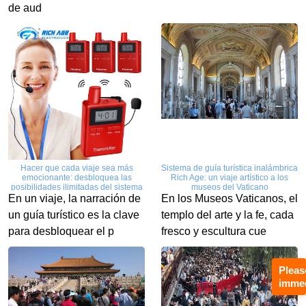
de aud
Hacer que cada viaje sea más
Sistema de guía turística inalámbrica
emocionante: desbloquea las
Rich Age: un viaje artístico a los
posibilidades ilimitadas del sistema
museos del Vaticano
de guías turísticas inalámbricas Rich
En un viaje, la narración de
En los Museos Vaticanos, el
Age
un guía turístico es la clave
templo del arte y la fe, cada
para desbloquear el p
fresco y escultura cue
Pleas
immed